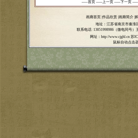
-----首页 -----上一页
-----下一页 ----
画廊首页
|
作品欣赏
|
画廊简介
|
地址：江苏省南京市秦淮区
联系电话:
13851998986（微电同号）
网址：http://www.cjghl.cn
苏IC
鼠标自动点击