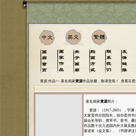
黄源 作品>>
著名画家
黄源
作品珍藏，敬请赏阅！
查看百度
著名画家
黄源
简介：
黄源：（1917-2005），
大家贵州分院院长，创办贵州书
届会长等职，擅草书、隶书、爨
作品数十次入选国内外大展及数
著述有《金文集》、《书谱译注