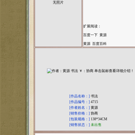
无照片
扩展阅读：
百度一下 黄源
黄源 百度百科
[作品名称：]
书法
[作品编号：]
4715
[作者姓名：]
黄源
[销售价格：]
协商
[包装规格：]
138*34CM
[销售状态：]
未出售