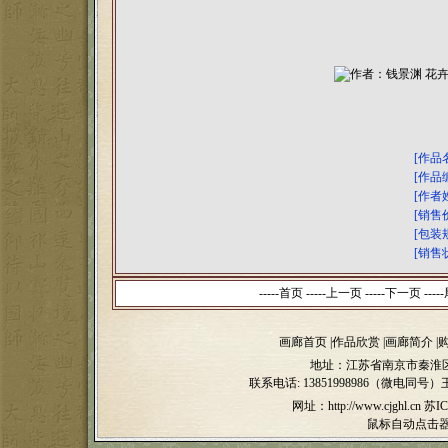
[作品
[作品
[作者
[销售
[包装
[销售
-----首页 -----上一页
-----下一页 -----
画廊首页
|
作品欣赏
|
画廊简介
|
地址：江苏省南京市秦淮区
联系电话:
13851998986（微电同号）
网址：http://www.cjghl.cn
苏IC
鼠标自动点击