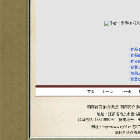
[作品
[作品
[作者
[销售
[包装
[销售
-----首页 -----上一页
-----下一页 -----
画廊首页
|
作品欣赏
|
画廊简介
|
地址：江苏省南京市秦淮区
联系电话:
13851998986（微电同号）
网址：http://www.cjghl.cn
苏IC
鼠标自动点击