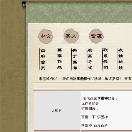
李墨禅 作品>>
著名画家
李墨禅
作品珍藏，敬请赏阅！
查看
著名画家
李墨禅
简介：
无作者简介
扩展阅读：
无照片
百度一下 李墨禅
李墨禅 百度百科