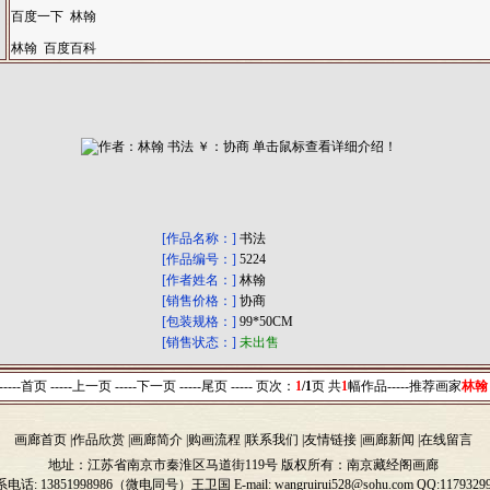
百度一下 林翰
林翰 百度百科
[作品名称：]
书法
[作品编号：]
5224
[作者姓名：]
林翰
[销售价格：]
协商
[包装规格：]
99*50CM
[销售状态：]
未出售
-----首页 -----上一页
-----下一页 -----尾页 -----
页次：
1
/1
页 共
1
幅作品-----
推荐画家
林翰
画廊首页
|
作品欣赏
|
画廊简介
|
购画流程
|
联系我们
|
友情链接
|
画廊新闻
|
在线留言
地址：江苏省南京市秦淮区马道街119号 版权所有：南京藏经阁画廊
系电话:
13851998986（微电同号）
王卫国 E
-
mail: wangruirui528@sohu.com QQ:1179329