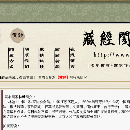
翰
作品珍藏，敬请赏阅！
查看百度对
【林翰】
的收录情况
著名画家
林翰
简介：
林翰：中国书法家协会会员。中国江苏宿迁人。1982年随谭守法先生学习中国
法，楷法魏碑，窥欧阳询，行草书尤爱米芾，文征明，偶作篆隶，曾得齐学仁、潘
之等诸君点拨。每日临池不辍，书艺渐进。作品多次参加全国性展览并获奖，2006
国诗酒文化协会诗书画院副秘书长，北京太和宝典画院院长等职。
扩展阅读：