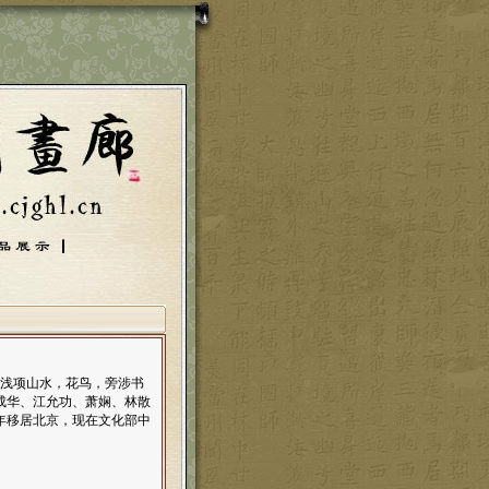
画浅项山水，花鸟，旁涉书
成华、江允功、萧娴、林散
年移居北京，现在文化部中