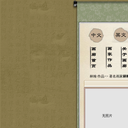
林翰 作品>>
著名画家
林
无照片