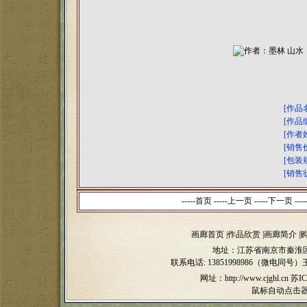
[作品
[作品
[作者
[销售
[包装
[销售
-----首页 -----上一页
-----下一页 ----
画廊首页
|
作品欣赏
|
画廊简介
|
地址：江苏省南京市秦淮区
联系电话:
13851998986（微电同号）
网址：http://www.cjghl.cn
苏IC
鼠标自动点击