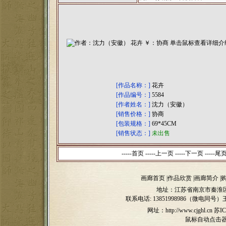
[作品名称：]
花卉
[作品编号：]
5584
[作者姓名：]
沈力（安徽）
[销售价格：]
协商
[包装规格：]
69*45CM
[销售状态：]
未出售
-----首页 -----上一页
-----下一页 -----尾页 
画廊首页
|
作品欣赏
|
画廊简介
|
地址：江苏省南京市秦淮区
联系电话:
13851998986（微电同号）
网址：http://www.cjghl.cn
苏IC
鼠标自动点击