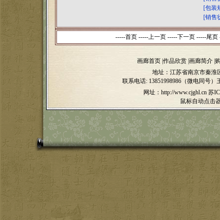
[包装
[销售
-----首页 -----上一页
-----下一页 -----尾页 -
画廊首页
|
作品欣赏
|
画廊简介
|
地址：江苏省南京市秦淮区
联系电话:
13851998986（微电同号）
网址：http://www.cjghl.cn
苏IC
鼠标自动点击