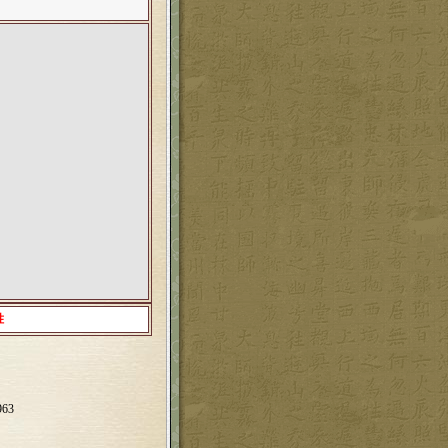
胜
963