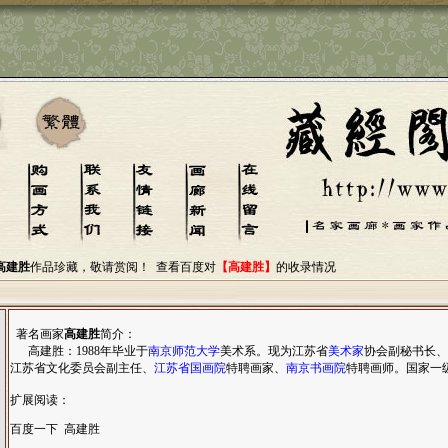
高建胜
作品珍藏，敬请赏阅！
查看百度对
【高建胜】
的收录情况
著名画家
高建胜
简介：
高建胜：1988年毕业于
南京师范大学
美术系。现为江苏省
美术家
协会副秘书长、
江苏省文化委员会副主任、
江苏省国画院
特聘画家、
南京书画院
特聘画师。国家一
扩展阅读：
百度一下 高建胜