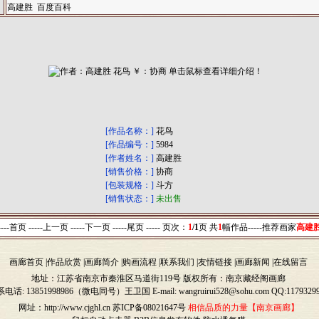
高建胜 百度百科
[作品名称：]
花鸟
[作品编号：]
5984
[作者姓名：]
高建胜
[销售价格：]
协商
[包装规格：]
斗方
[销售状态：]
未出售
----首页 -----上一页
-----下一页 -----尾页 -----
页次：
1
/1
页 共
1
幅作品-----
推荐画家
高建
画廊首页
|
作品欣赏
|
画廊简介
|
购画流程
|
联系我们
|
友情链接
|
画廊新闻
|
在线留言
地址：江苏省南京市秦淮区马道街119号 版权所有：南京藏经阁画廊
系电话:
13851998986（微电同号）
王卫国 E
-
mail: wangruirui528@sohu.com QQ:1179329
网址：http://www.cjghl.cn
苏ICP备08021647号
相信品质的力量【南京画廊】