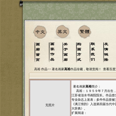
高裕 作品>>
著名画家
高裕
作品珍藏，敬请赏阅！
查看百度
著名画家
高裕
简介：
高裕：１９５９年７月出生，
江苏省涟水书画院院长。作品曾
专业杂志上发表；多件作品曾被
《漓江情韵》入选第四届当代中
无照片
大辞典》。
扩展阅读：