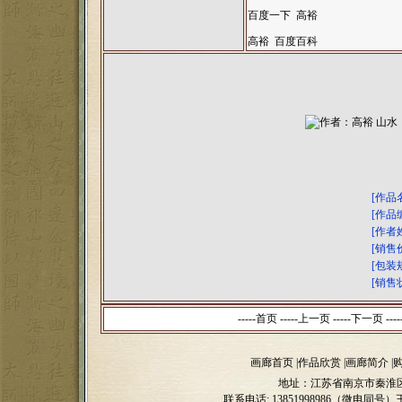
百度一下 高裕
高裕 百度百科
[作品
[作品
[作者
[销售
[包装
[销售
-----首页 -----上一页
-----下一页 ----
画廊首页
|
作品欣赏
|
画廊简介
|
地址：江苏省南京市秦淮区
联系电话:
13851998986（微电同号）