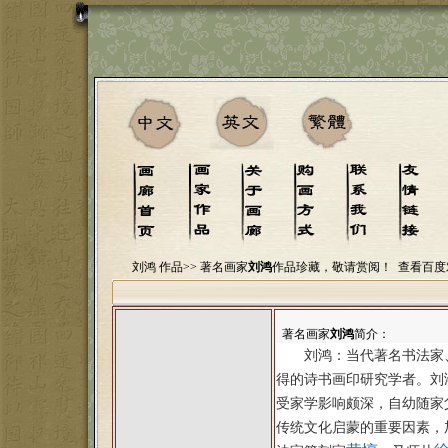
刘鸿 作品>>
著名画家
刘鸿
作品珍藏，敬请赏阅！
查看百度
著名画家
刘鸿
简介：
刘鸿：当代著名书法家
得的诗书画印研究学者。
刘
受家学影响颇深，自幼随家
传统文化启蒙的重要因素，