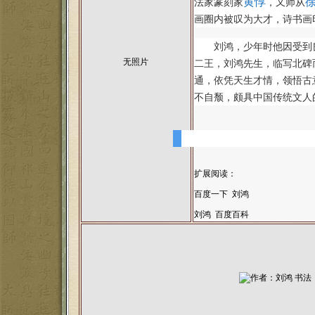
黄惇
法家篆刻家
，又师从
画圈内被叹为大才，诗书画
刘鸿，少年时他因受到
无照片
二王，刘鸿先生，临写北碑
通，依凭天生才情，领悟古
不自颓，颇具中国传统文人
扩展阅读：
百度一下 刘鸿
刘鸿 百度百科