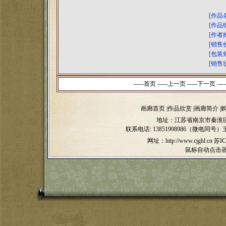
[作品
[作品
[作者
[销售
[包装
[销售
-----首页 -----上一页
-----下一页 ----
画廊首页
|
作品欣赏
|
画廊简介
|
地址：江苏省南京市秦淮区
联系电话:
13851998986（微电同号）
网址：http://www.cjghl.cn
苏IC
鼠标自动点击