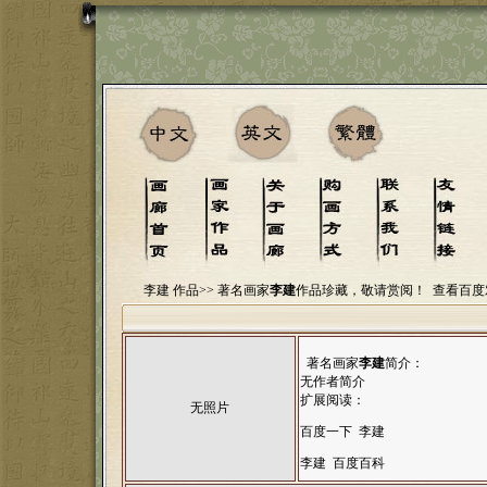
李建 作品>>
著名画家
李建
作品珍藏，敬请赏阅！
查看百度
著名画家
李建
简介：
无作者简介
扩展阅读：
无照片
百度一下 李建
李建 百度百科