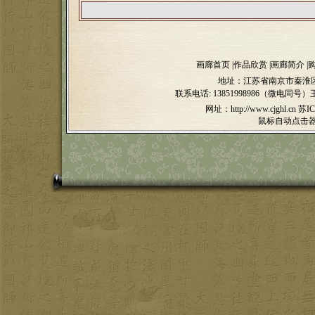
画廊首页
|
作品欣赏
|
画廊简介
|
地址：江苏省南京市秦淮区
联系电话:
13851998986（微电同号）
网址：http://www.cjghl.cn
苏IC
鼠标自动点击