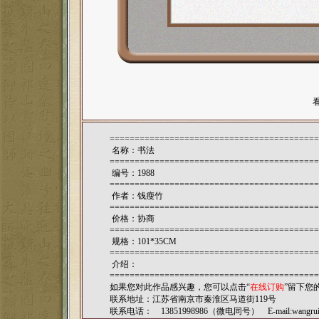
==========================================
名称：书法
==========================================
编号：1988
==========================================
作者：
钱瘦竹
==========================================
价格：协商
==========================================
规格：101*35CM
==========================================
介绍：
==========================================
如果您对此作品感兴趣，您可以点击“
在线订购
”留下您
联系地址：江苏省南京市秦淮区马道街119号
联系电话： 13851998986（微电同号） E-mail:
wangru